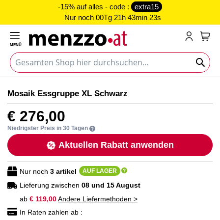
-15% auf alles - code :
extra15
Nur noch
00Tg 21h 43min 23s
MENÜ
Mein
Zum
Zum
Mosaik Essgruppe XL Schwarz
Ende
Anfang
der
der
€ 276,00
Bildgalerie
Bildgalerie
springen
springen
Niedrigster Preis in 30 Tagen
Aktuellen Rabatt anwenden
Nur noch
3
artikel
AUF LAGER
Lieferung zwischen
08 und 15 August
ab
€ 119,00
Andere Liefermethoden >
In Raten zahlen ab :