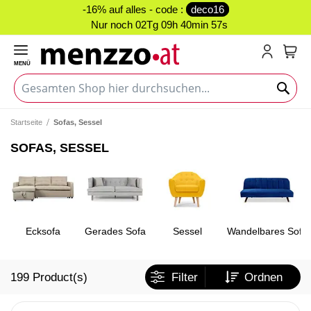
-16% auf alles - code :
deco16
Nur noch
02Tg 09h 40min 56s
MENÜ
Mein
Startseite
Sofas, Sessel
SOFAS, SESSEL
Ecksofa
Gerades Sofa
Sessel
Wandelbares Sofa
199
Product(s)
Filter
Ordnen