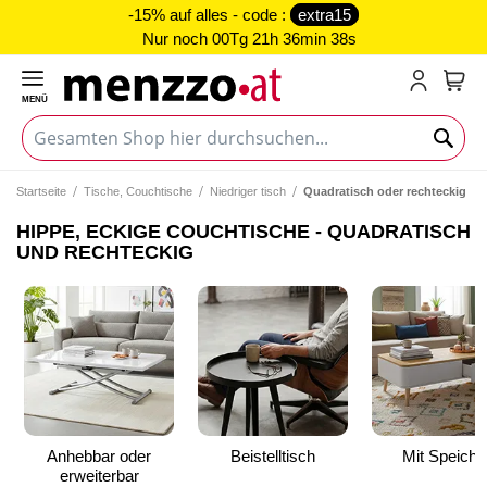
-15% auf alles - code :
extra15
Nur noch
00Tg 21h 36min 37s
MENÜ
Mein
Startseite
Tische, Couchtische
Niedriger tisch
Quadratisch oder rechteckig
HIPPE, ECKIGE COUCHTISCHE - QUADRATISCH
UND RECHTECKIG
Anhebbar oder
Beistelltisch
Mit Speiche
erweiterbar