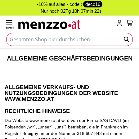
-16% auf alles - code :
deco16
Nur noch
02Tg 10h 07min 21s
MENÜ
Mein
ALLGEMEINE GESCHÄFTSBEDINGUNGEN
ALLGEMEINE VERKAUFS- UND
NUTZUNGSBEDINGUNGEN DER WEBSITE
WWW.MENZZO.AT
RECHTLICHE HINWEISE
Die Website www.menzzo.at wird von der Firma SAS DAVLI (im
Folgenden „wir“, „unser“, „uns“) betrieben, die in Frankreich im
Register Bobigny unter der Nummer 318 607 843 mit einem