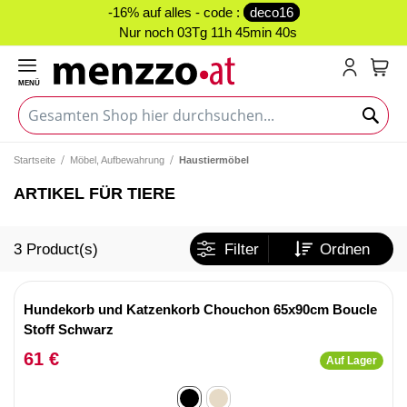
-16% auf alles - code :
deco16
Nur noch
03Tg 11h 45min 40s
MENÜ
Mein
Startseite
Möbel, Aufbewahrung
Haustiermöbel
ARTIKEL FÜR TIERE
3
Product(s)
Filter
Ordnen
Hundekorb und Katzenkorb Chouchon 65x90cm Boucle
Stoff Schwarz
61 €
Auf Lager