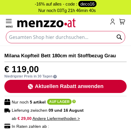
-16% auf alles - code :
deco16
Nur noch
03Tg 21h 46min 39s
MENÜ
Mein
Zum
Zum
Milana Kopfteil Bett 180cm mit Stoffbezug Grau
Ende
Anfang
der
der
€ 119,00
Bildgalerie
Bildgalerie
springen
springen
Niedrigster Preis in 30 Tagen
Aktuellen Rabatt anwenden
Nur noch
5
artikel
AUF LAGER
Lieferung zwischen
09 und 16 August
ab
€ 29,00
Andere Liefermethoden >
In Raten zahlen ab :