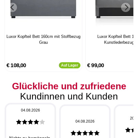
Luxor Kopfteil Bett 160cm mit Stoffbezug
Luxor Kopfteil Bett 14
Grau
Kunstlederbezug 
€ 108,00
€ 99,00
Auf Lager
Glückliche und zufriedene
Kundinnen und Kunden
04.08.2026
20.0
04.08.2026
Nichts zu bemängeln.