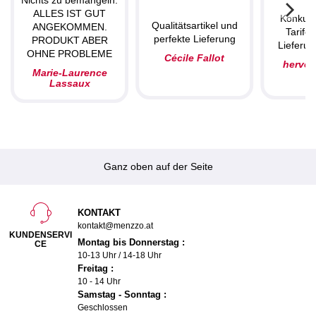
ALLES IST GUT
Konkurr
Qualitätsartikel und
ANGEKOMMEN.
Tarife,
perfekte Lieferung
PRODUKT ABER
Lieferun
OHNE PROBLEME
Cécile Fallot
herve
Marie-Laurence
Lassaux
Ganz oben auf der Seite
KONTAKT
kontakt@menzzo.at
KUNDENSERVI
Montag bis Donnerstag :
CE
10-13 Uhr / 14-18 Uhr
Freitag :
10 - 14 Uhr
Samstag - Sonntag :
Geschlossen