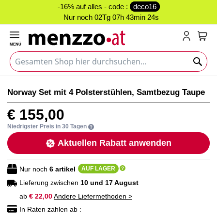
-16% auf alles - code :
deco16
Nur noch
02Tg 07h 43min 24s
MENÜ
Mein
Zum
Zum
Norway Set mit 4 Polsterstühlen, Samtbezug Taupe
Ende
Anfang
der
der
€ 155,00
Bildgalerie
Bildgalerie
springen
springen
Niedrigster Preis in 30 Tagen
Aktuellen Rabatt anwenden
Nur noch
6
artikel
AUF LAGER
Lieferung zwischen
10 und 17 August
ab
€ 22,00
Andere Liefermethoden >
In Raten zahlen ab :