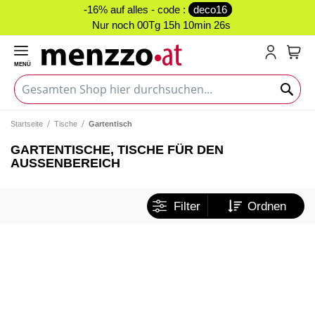
-16% auf alles - code :
deco16
Nur noch
00Tg 15h 10min 26s
MENÜ
Mein
Startseite
Tische
Gartentisch
GARTENTISCHE, TISCHE FÜR DEN
AUSSENBEREICH
Filter
Ordnen