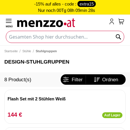
-15% auf alles - code :
extra15
Nur noch
00Tg 08h 09min 28s
MENÜ
Mein
Startseite
Stühle
Stuhlgruppen
DESIGN-STUHLGRUPPEN
8
Product(s)
Filter
Ordnen
Flash Set mit 2 Stühlen Weiß
144 €
Auf Lager