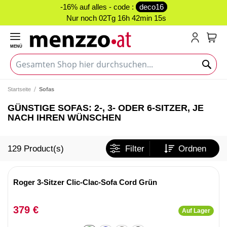
-16% auf alles - code :
deco16
Nur noch
02Tg 16h 42min 14s
MENÜ
Mein
Startseite
Sofas
GÜNSTIGE SOFAS: 2-, 3- ODER 6-SITZER, JE
NACH IHREN WÜNSCHEN
129
Product(s)
Filter
Ordnen
Roger 3-Sitzer Clic-Clac-Sofa Cord Grün
379 €
Auf Lager