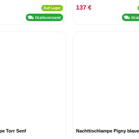
137 €
Auf Lager
Gratisversand
Gra
pe Torr Senf
Nachttischlampe Pigny blaue