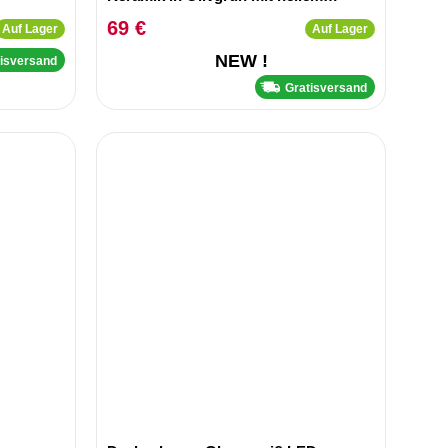
Schirm
69 €
Auf Lager
Auf Lager
NEW !
tisversand
Gratisversand