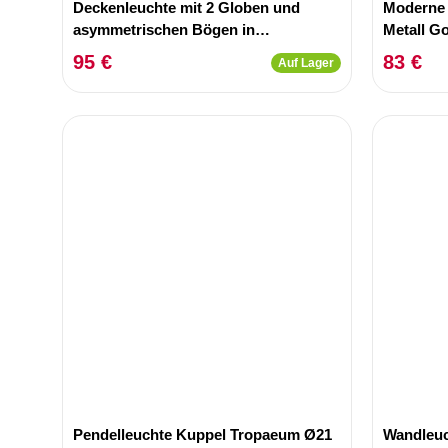
Deckenleuchte mit 2 Globen und
Moderne
asymmetrischen Bögen in
Metall G
entgegengesetzter Richtung Bulla
95 €
83 €
Auf Lager
Metall Glas Schwarz Opal
Pendelleuchte Kuppel Tropaeum Ø21
Wandleuc