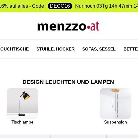
16% auf alles - Code :
DECO16
Nur noch
03Tg 14h 47min 1
OUCHTISCHE
STÜHLE,
HOCKER
SOFAS,
SESSEL
BETTE
DESIGN LEUCHTEN UND LAMPEN
Tischlampe
Suspension