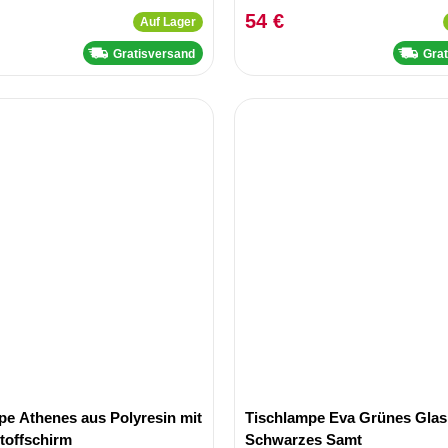
54 €
Auf Lager
Gratisversand
Gra
pe Athenes aus Polyresin mit
Tischlampe Eva Grünes Glas
toffschirm
Schwarzes Samt