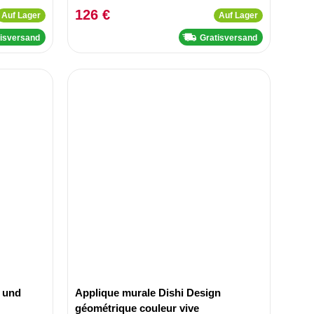
126 €
Auf Lager
Auf Lager
tisversand
Gratisversand
 und
Applique murale Dishi Design
géométrique couleur vive