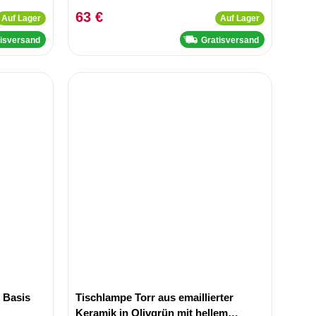
63 €
Auf Lager
Auf Lager
tisversand
Gratisversand
 Basis
Tischlampe Torr aus emaillierter
Keramik in Olivgrün mit hellem