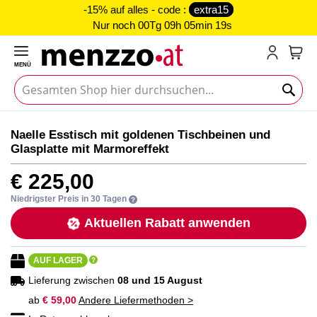
-15% auf alles - code :
extra15
Nur noch
00Tg 09h 05min 19s
MENÜ
Mein
Zum
Zum
Naelle Esstisch mit goldenen Tischbeinen und
Ende
Anfang
Glasplatte mit Marmoreffekt
der
der
Bildgalerie
Bildgalerie
€ 225,00
springen
springen
Niedrigster Preis in 30 Tagen
Aktuellen Rabatt anwenden
AUF LAGER
Lieferung zwischen
08 und 15 August
ab
€ 59,00
Andere Liefermethoden >