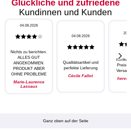
Glückliche und zufriedene
Kundinnen und Kunden
04.08.2026
20.0
04.08.2026
Nichts zu berichten.
ALLES GUT
Konkurr
Qualitätsartikel und
ANGEKOMMEN.
Preise,
perfekte Lieferung
PRODUKT ABER
Versand
OHNE PROBLEME
Cécile Fallot
herve
Marie-Laurence
Lassaux
Ganz oben auf der Seite