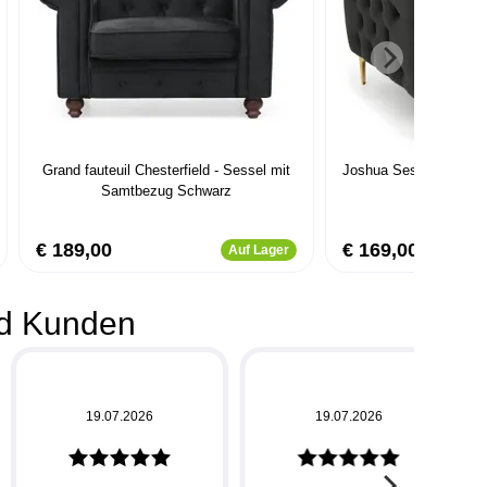
Grand fauteuil Chesterfield - Sessel mit
Joshua Sessel mit Sa
Samtbezug Schwarz
€ 189,00
€ 169,00
Auf Lager
d Kunden
19.07.2026
19.07.2026