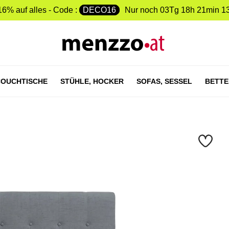
16% auf alles - Code :
DECO16
Nur noch
03Tg 18h 21min 1
OUCHTISCHE
STÜHLE,
HOCKER
SOFAS,
SESSEL
BETTE