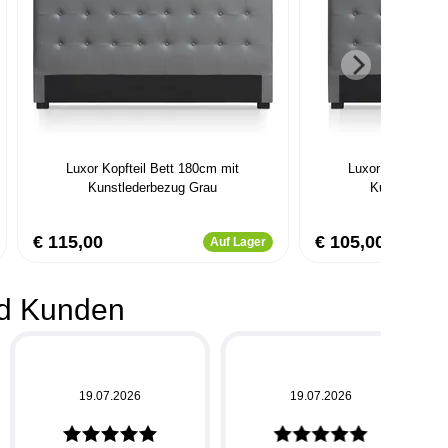
Luxor Kopfteil Bett 180cm mit
Luxor Kopfteil B
Kunstlederbezug Grau
Kunstlederbe
€ 115,00
€ 105,00
Auf Lager
d Kunden
19.07.2026
19.07.2026