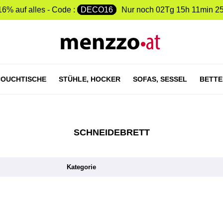
16% auf alles - Code :
DECO16
Nur noch
02Tg 15h 11min 2
OUCHTISCHE
STÜHLE,
HOCKER
SOFAS,
SESSEL
BETTE
SCHNEIDEBRETT
Kategorie