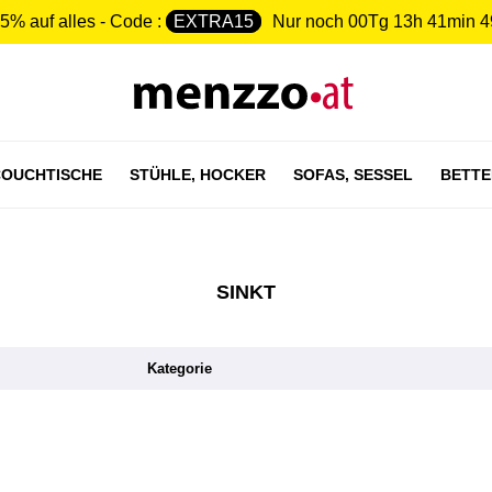
5% auf alles - Code :
EXTRA15
Nur noch
00Tg 13h 41min 4
OUCHTISCHE
STÜHLE,
HOCKER
SOFAS,
SESSEL
BETTE
SINKT
Kategorie