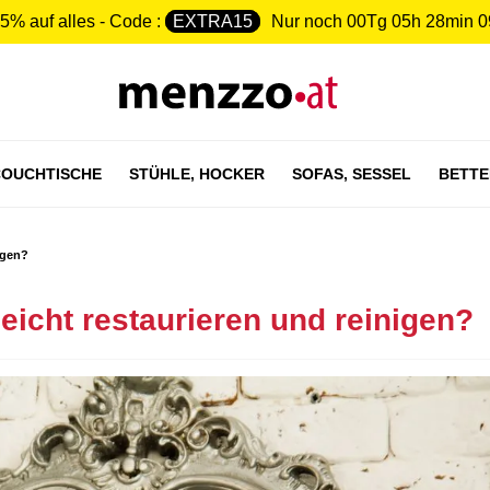
5% auf alles - Code :
EXTRA15
Nur noch
00Tg 05h 28min 0
OUCHTISCHE
STÜHLE,
HOCKER
SOFAS,
SESSEL
BETTE
igen?
eicht restaurieren und reinigen?