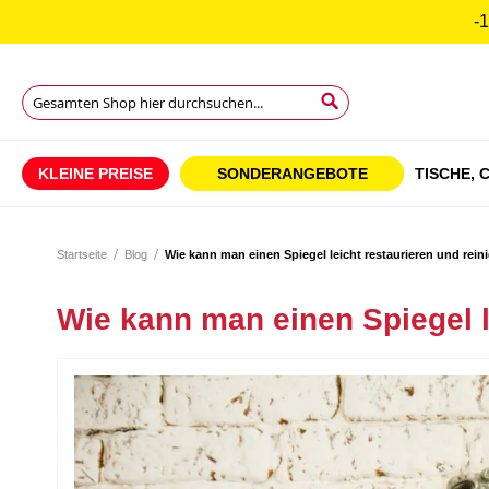
-1
Suche
Suche
Suche
KLEINE PREISE
SONDERANGEBOTE
TISCHE,
C
Startseite
Blog
Wie kann man einen Spiegel leicht restaurieren und rein
Wie kann man einen Spiegel l