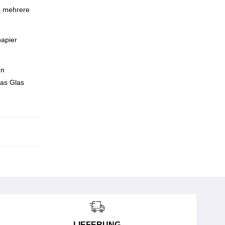
s
mehrere
papier
en
das Glas
LIEFERUNG