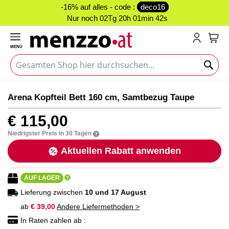
-16% auf alles - code :
deco16
Nur noch
02Tg 20h 01min 42s
MENÜ
Mein
Zum
Zum
Arena Kopfteil Bett 160 cm, Samtbezug Taupe
Ende
Anfang
der
der
€ 115,00
Bildgalerie
Bildgalerie
springen
springen
Niedrigster Preis in 30 Tagen
Aktuellen Rabatt anwenden
AUF LAGER
Lieferung zwischen
10 und 17 August
ab
€ 39,00
Andere Liefermethoden >
In Raten zahlen ab :