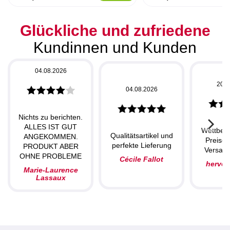
Glückliche und zufriedene
Kundinnen und Kunden
04.08.2026
20.0
04.08.2026
Nichts zu berichten.
ALLES IST GUT
Wettbew
Qualitätsartikel und
ANGEKOMMEN.
Preise,
perfekte Lieferung
PRODUKT ABER
Versand
OHNE PROBLEME
Cécile Fallot
herve
Marie-Laurence
Lassaux